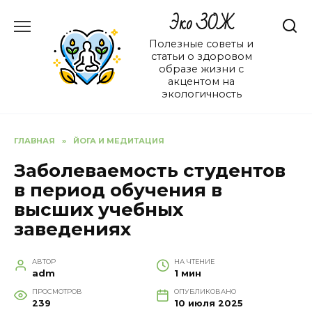
Перейти
Эко ЗОЖ
к
содержанию
Полезные советы и
статьи о здоровом
образе жизни с
акцентом на
экологичность
ГЛАВНАЯ
»
ЙОГА И МЕДИТАЦИЯ
Заболеваемость студентов
в период обучения в
высших учебных
заведениях
АВТОР
НА ЧТЕНИЕ
adm
1 мин
ПРОСМОТРОВ
ОПУБЛИКОВАНО
239
10 июля 2025