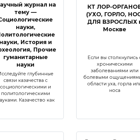
аучный журнал на
КТ ЛОР-ОРГАНО
тему —
(УХО, ГОРЛО, НОС
Социологические
ДЛЯ ВЗРОСЛЫХ 
науки,
Москве
олитологические
науки, История и
рхеология, Прочие
гуманитарные
Если вы столкнулись 
науки
хроническими
заболеваниями или
Исследуйте глубинные
болевыми ощущениями
связи казачества с
области уха, горла ил
социологическими и
носа
политологическими
ауками. Казачество как