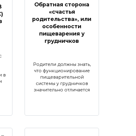
Обратная сторона
В
«счастья
)
родительства», или
в
особенности
пищеварения у
грудничков
с
Родители должны знать,
что функционирование
 в
пищеварительной
и
системы у грудничков
значительно отличается