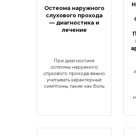
Н
Остеома наружного
слухового прохода
— диагностика и
лечение
П
а
При диагностике
остеомы наружного
слухового прохода важно
учитывать характерные
симптомы, такие как боль
н