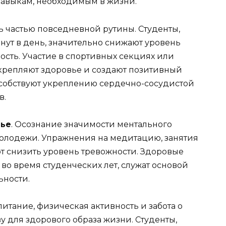
 навыкам, необходимым в жизни.
ь частью повседневной рутины. Студенты,
нут в день, значительно снижают уровень
ость. Участие в спортивных секциях или
укрепляют здоровье и создают позитивный
особствуют укреплению сердечно-сосудистой
в.
вье
. Осознание значимости ментального
молодежи. Упражнения на медитацию, занятия
т снизить уровень тревожности. Здоровые
о время студенческих лет, служат основой
ьности.
итание, физическая активность и забота о
у для здорового образа жизни. Студенты,