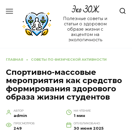
Перейти
Эко ЗОЖ
к
содержанию
Полезные советы и
статьи о здоровом
образе жизни с
акцентом на
экологичность
ГЛАВНАЯ
»
СОВЕТЫ ПО ФИЗИЧЕСКОЙ АКТИВНОСТИ
Спортивно-массовые
мероприятия как средство
формирования здорового
образа жизни студентов
АВТОР
НА ЧТЕНИЕ
admin
1 мин
ПРОСМОТРОВ
ОПУБЛИКОВАНО
249
30 июня 2025