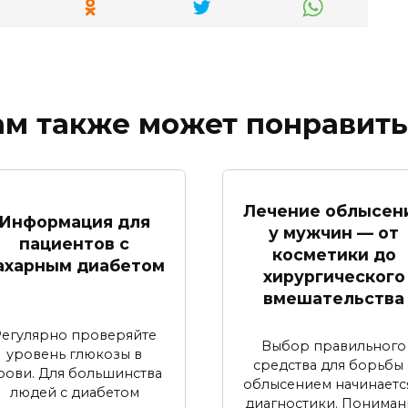
ам также может понравить
Лечение облысен
Информация для
у мужчин — от
пациентов с
косметики до
ахарным диабетом
хирургического
вмешательства
Регулярно проверяйте
Выбор правильного
уровень глюкозы в
средства для борьбы 
рови. Для большинства
облысением начинаетс
людей с диабетом
диагностики. Пониман