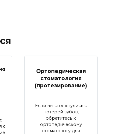
ся
ия
Ортопедическая
стоматология
(протезирование)
Если вы столкнулись с
потерей зубов,
обратитесь к
с
ортопедическому
я с
стоматологу для
ие