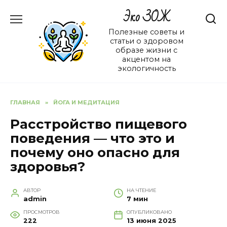
Перейти
Эко ЗОЖ
к
содержанию
Полезные советы и
статьи о здоровом
образе жизни с
акцентом на
экологичность
ГЛАВНАЯ
»
ЙОГА И МЕДИТАЦИЯ
Расстройство пищевого
поведения — что это и
почему оно опасно для
здоровья?
АВТОР
НА ЧТЕНИЕ
admin
7 мин
ПРОСМОТРОВ
ОПУБЛИКОВАНО
222
13 июня 2025