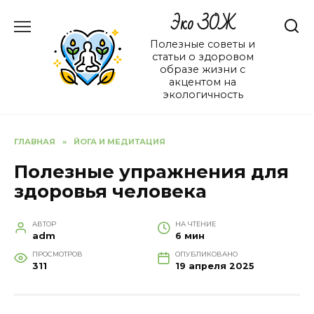
Перейти
Эко ЗОЖ
к
содержанию
Полезные советы и
статьи о здоровом
образе жизни с
акцентом на
экологичность
ГЛАВНАЯ
»
ЙОГА И МЕДИТАЦИЯ
Полезные упражнения для
здоровья человека
АВТОР
НА ЧТЕНИЕ
adm
6 мин
ПРОСМОТРОВ
ОПУБЛИКОВАНО
311
19 апреля 2025