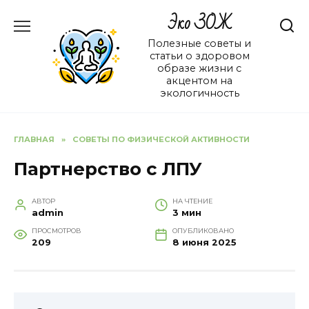
Перейти
Эко ЗОЖ
к
содержанию
Полезные советы и
статьи о здоровом
образе жизни с
акцентом на
экологичность
ГЛАВНАЯ
»
СОВЕТЫ ПО ФИЗИЧЕСКОЙ АКТИВНОСТИ
Партнерство с ЛПУ
АВТОР
НА ЧТЕНИЕ
admin
3 мин
ПРОСМОТРОВ
ОПУБЛИКОВАНО
209
8 июня 2025