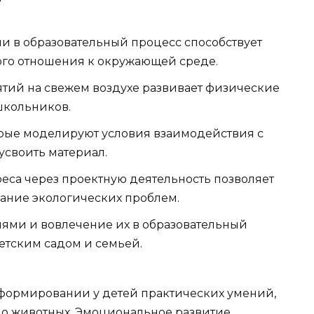
и в образовательный процесс способствует
го отношения к окружающей среде.
ятий на свежем воздухе развивает физические
школьников.
орые моделируют условия взаимодействия с
усвоить материал.
еса через проектную деятельность позволяет
нание экологических проблем.
лями и вовлечение их в образовательный
етским садом и семьей.
 формировании у детей практических умений,
та о животных. Эмоциональное развитие