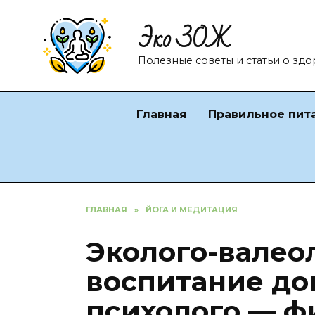
Перейти
Эко ЗОЖ
к
содержанию
Полезные советы и статьи о зд
Главная
Правильное пит
ГЛАВНАЯ
»
ЙОГА И МЕДИТАЦИЯ
Эколого-валео
воспитание до
психолого — ф