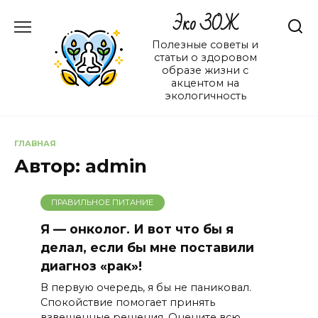
Перейти
Эко ЗОЖ
к
содержанию
Полезные советы и
статьи о здоровом
образе жизни с
акцентом на
экологичность
ГЛАВНАЯ
Автор:
admin
ПРАВИЛЬНОЕ ПИТАНИЕ
Я — онколог. И вот что бы я
делал, если бы мне поставили
диагноз «рак»!
В первую очередь, я бы не паниковал.
Спокойствие помогает принять
взвешенные решения. Оцените всю