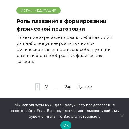
ЙОГА И МЕДИТАЦИЯ
Роль плавания в формировании
физической подготовки
Плавание зарекомендовало себя как один
из наиболее универсальных видов
физической активности, способствующий
развитию разнообразных физических
качеств.
Пагинация
1
2
…
24
Далее
записей
Мы используем куки для наилучшего представления
нашего сайта. Если Вы продолжите использовать сайт, мы
© 2026 Эко ЗОЖ
будем считать что Вас это устраивает.
Ок